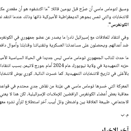
الانتخابات والتي تمس بجوهر الديمقراطية الأميركية ذاتها وذلك عندما انتقد نف
الكونغرس"
.
وفي انتقاد للعلاقات مع إسيرائيل نادرا ما يصدر عن عضو جمهوري في الكونغرس
ضد أعدائهم. ويحصلون على مساعدتنا العسكرية وتقنياتنا وقنابلنا وأموال دافعي 
ما حدث للنائب الجمهوري توماس ماسي ليس جديدا في الحياة السياسية الأميرك
حزبه التمهيدية في ولاية نيويورك عام 2024 أمام جورج لاتيمر، بسبب انتقاداته لسياسات إسرائيل لاسيما الحرب على غزة، وكلّفه ذلك خسارة مقعده بعد أن حشدت "
بالأغلى في تاريخ الانتخابات التمهيدية. كما خسرت النائبة، كوري بوش الانتخابات التمهيدية الديمقراطية لدائرت
المعركة التي خسرها توماس ماسي هي عيّنة من نقاش جدي محتدم في قواعد الحزب
معاقبة بعض أعضاء الكونغرس الرافضين للإملاءات الإسرائيلية، لكن هذا لا يعن
الاجتماعي، طبيعة العلاقة بين واشنطن وتل أبيب. آخر استطلاع للرأي نشره معهد "
م. ب
آخر الاخبار