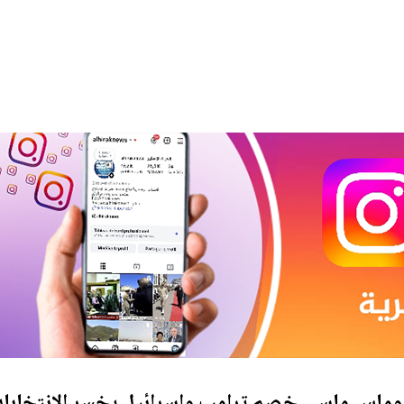
 توماس ماسي خصم ترامب وإسرائيل يخسر الانتخابات