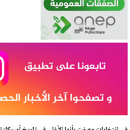
في انتخابات وصفت بأنها الأغلى في تاريخ أميركا: