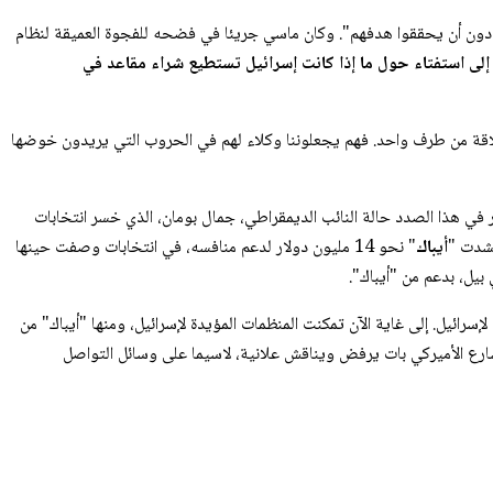
مين قائلا: "ما اكتشفوه هو أن مقعدي مكلف جدًا. وبانتهاء هذه الانتخابات يُرجح أنهم سيكونون قد أنفقوا 20 مليون دولار دون أن يحققوا هدفهم". وكان ماسي جريئا في فضحه للفجوة العميقة لنظام
 إلى استفتاء حول ما إذا كانت إسرائيل تستطيع شراء مقاعد في
 علاقة من طرف واحد. فهم يجعلوننا وكلاء لهم في الحروب التي يريدون خوضها
ي هذا الصدد حالة النائب الديمقراطي، جمال بومان، الذي خسر انتخابات
أيباك
" نحو 14 مليون دولار لدعم منافسه، في انتخابات وصفت حينها
ئيل. إلى غاية الآن تمكنت المنظمات المؤيدة لإسرائيل، ومنها "أيباك" من
لشارع الأميركي بات يرفض ويناقش علانية، لاسيما على وسائل التواصل