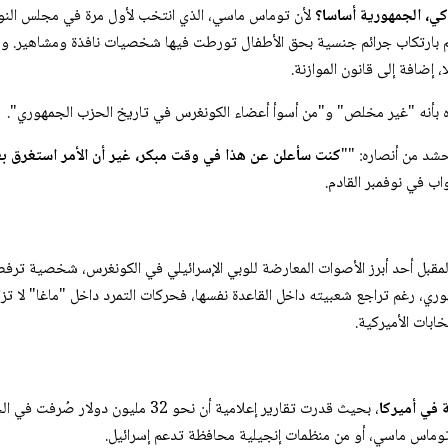
اكي، الجمهورية أساسا؟
لمتهم بارتكاب جرائم جنسية بحق الأطفال تورطت فيها شخصيات نافذة ومشاهير. 
 إضافة إلى قانون الموازنة.
ه بأنه "غير مخلص" و"من أسوأ أعضاء الكونغرس في تاريخ الحزب الجمهوري".
حشد من أنصاره: ""
كنت سأعلن عن هذا في وقت مبكر، غير أن الأمر استغرق بع
اب في نوفمبر القادم.
لمقبل أحد أبرز الأصوات المعارضة للوبي الإسرائيلي في الكونغرس، شخصية ترفض 
ري، رغم تراجع شعبيته داخل القاعدة نفسها، فحركات التمرد داخل "ماغا" لا تز
ابات الأميركية.
ة في أميركا
، بحيث قدرت تقارير إعلامية أن نحو 