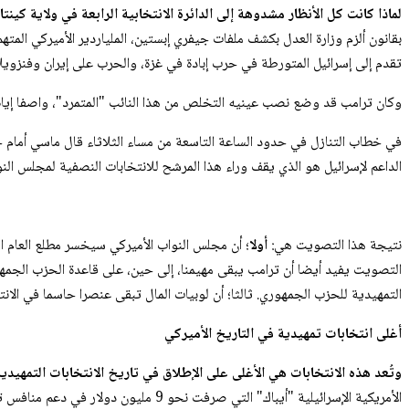
لماذا كانت كل الأنظار مشدوهة إلى الدائرة الانتخابية الرابعة في ولاية كينت
بقانون ألزم وزارة العدل بكشف ملفات جيفري إبستين، الملياردير الأميركي ا
تقدم إلى إسرائيل المتورطة في حرب إبادة في غزة، والحرب على إيران وفنزويلا،
وكان ترامب قد وضع نصب عينيه التخلص من هذا النائب "المتمرد"، واصفا إيا
في خطاب التنازل في حدود الساعة التاسعة من مساء الثلاثاء قال ماسي أمام 
الداعم لإسرائيل هو الذي يقف وراء هذا المرشح للانتخابات النصفية لمجلس النو
نتيجة هذا التصويت هي:
أولا
؛ أن مجلس النواب الأميركي سيخسر مطلع العام ا
التصويت يفيد أيضا أن ترامب يبقى مهيمنا، إلى حين، على قاعدة الحزب الجمهو
التمهيدية للحزب الجمهوري. ثالثا؛ أن لوبيات المال تبقى عنصرا حاسما في الانتخ
أغلى انتخابات تمهيدية في التاريخ الأميركي
وتُعد هذه الانتخابات هي الأغلى على الإطلاق في تاريخ الانتخابات التمهيدي
الأمريكية الإسرائيلية "أيباك" التي صرفت نحو 9 مليون دولار في دعم منافس توماس ماسي، أو من منظمات إنجيلية محافظة تدعم إسرائيل.