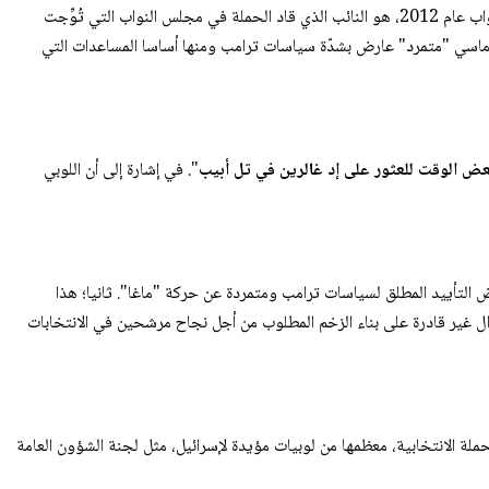
لأن توماس ماسي، الذي انتخب لأول مرة في مجلس النواب عام 2012، هو النائب الذي قاد الحملة في مجلس النواب التي تُوِّجت
وماسي "متمرد" عارض بشدّة سياسات ترامب ومنها أساسا المساعدات التي
ض الوقت للعثور على إد غالرين في تل أبيب
". في إشارة إلى أن اللوبي
التأييد المطلق لسياسات ترامب ومتمردة عن حركة "ماغا". ثانيا؛ هذا
ال غير قادرة على بناء الزخم المطلوب من أجل نجاح مرشحين في الانتخابات
32 مليون دولار صُرفت في الحملة الانتخابية، معظمها من لوبيات مؤيدة لإسرائيل، مثل لجنة الشؤون العامة