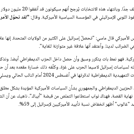
وسبق لتوماس ماسي أن صرّح قبل يو
وذ اللوبي الإسرائيلي في المؤسسة السياسية الأميركية. وقال:
"لقد تحوّل الأمر
 الأميركي قال ماسي: "تحصلُ إسرائيل على الكثير من الولايات المتحدة. إنها
الضرائب لدينا. وأعتقد أنها علاقة غير متوازنة للغاية".
ية. فهو نمط بات يتكرر وسبق وأن حصل داخل الحزب الديمقراطي أيضا. ونذكر ف
ها في أغسطس 2024 أمام النائب الحالي ويسلي بيل، بدعم من "أيباك".
ين الديمقراطي والجمهوري بشأن السياسات الأميركية المؤيدة بشكل مطلق لإسرا
ي نهاية القصة، فهناك نواب استطاعوا التملص من قبضة "أيباك"، ناهيك عن أن ا
غالوب" أظهر انخفاض نسبة تأييد الأميركيين لإسرائيل إلى 59%.