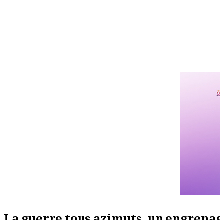
La guerre tous azimuts, un engrena